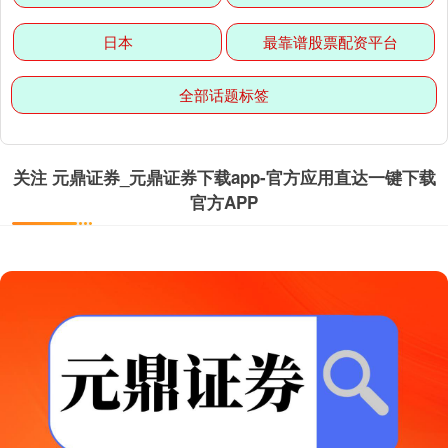
日本
最靠谱股票配资平台
全部话题标签
创业板指
3563.12
+47.56
+1.35%
关注 元鼎证券_元鼎证券下载app-官方应用直达一键下载
官方APP
基金指数
7242.10
+12.30
+0.17%