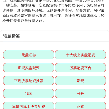
一键安装、快捷登录、实盘配资操作与多终端使用，为投资者打
造便捷、透明的服务环境。无论是开户流程、配资方案、APP最
新版获取还是官网资讯查询，都可在元鼎证券实现快速体验，轻
松开启专业证券投资之旅。
沪深300
4694.44
+43.13
+0.93%
话题标签
元鼎证券
十大线上实盘配资
正规实盘配资
股票配资平台
正规股票配资推荐
新规
北证50
1134.24
+11.37
+1.01%
我国
外长
靠谱的线上股票配资
正式