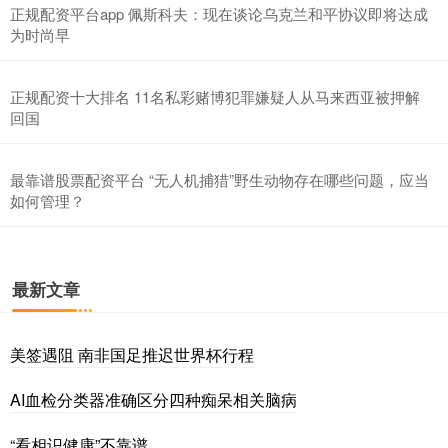
正规配资平台app 佩斯科夫：现在谈论乌克兰和平协议即将达成
为时尚早
正规配资十大排名 11名私彩赌博犯罪嫌疑人从马来西亚被押解
回国
最靠谱股票配资平台 “无人机捕猎”野生动物存在哪些问题，应当
如何管理？
最新文章
美签遇阻 南非国足推迟世界杯行程
AI血检分类器准确区分四种痴呆相关脑病
“看相识健康”不靠谱