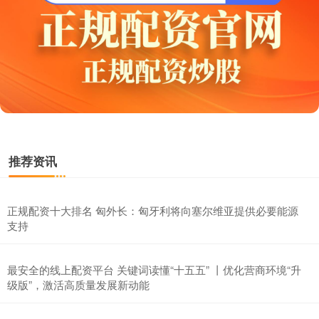
国债指数
229.69
+0.10
+0.04%
推荐资讯
期指IC0
7877.80
+164.40
+2.13%
正规配资十大排名 匈外长：匈牙利将向塞尔维亚提供必要能源
支持
最安全的线上配资平台 关键词读懂“十五五” 丨优化营商环境“升
级版”，激活高质量发展新动能